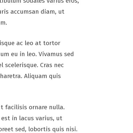
ibulum sodales varius eros,
auris accumsan diam, ut
um.
isque ac leo at tortor
um eu in leo. Vivamus sed
l scelerisque. Cras nec
pharetra. Aliquam quis
facilisis ornare nulla.
est in lacus varius, ut
reet sed, lobortis quis nisi.