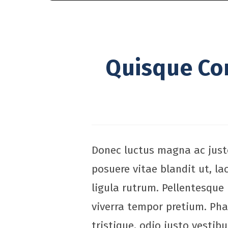
Quisque Con
Donec luctus magna ac justo
posuere vitae blandit ut, la
ligula rutrum. Pellentesque 
viverra tempor pretium. Phas
tristique, odio justo vesti