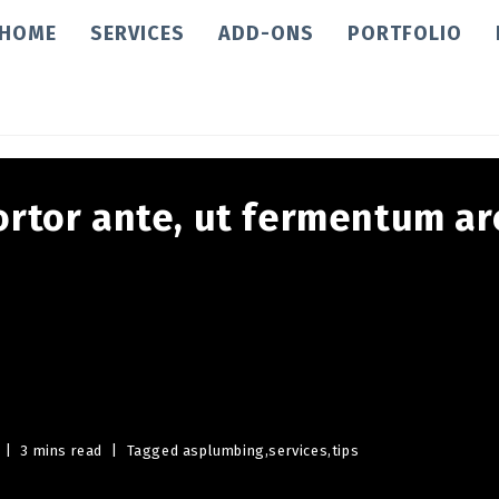
HOME
SERVICES
ADD-ONS
PORTFOLIO
ortor ante, ut fermentum ar
3 mins read
Tagged as
plumbing
,
services
,
tips