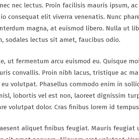
ec nec lectus. Proin facilisis mauris ipsum, a
io consequat elit viverra venenatis. Nunc phar
 interdum magna, at euismod libero. Nulla ut li
 sodales lectus sit amet, faucibus odio.
te, ut fermentum arcu euismod eu. Quisque moll
ris convallis. Proin nibh lacus, tristique ac ma
m eu volutpat. Phasellus commodo enim in solli
sl, lobortis vel est non, laoreet dignissim turp
are volutpat dolor. Cras finibus lorem id tempu
esent aliquet finibus feugiat. Mauris feugiat u