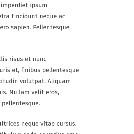
c imperdiet ipsum
etra tincidunt neque ac
bero sapien. Pellentesque
is risus et nunc
uris et, finibus pellentesque
citudin volutpat. Aliquam
is. Nullam velit eros,
s pellentesque.
ltrices neque vitae cursus.