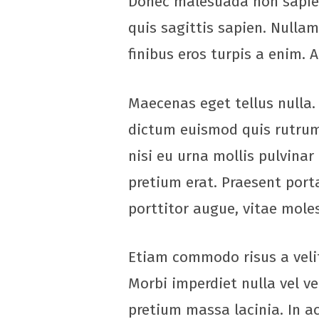
Donec malesuada non sapien 
quis sagittis sapien. Nulla
finibus eros turpis a enim.
Maecenas eget tellus nulla.
dictum euismod quis rutrum
nisi eu urna mollis pulvina
pretium erat. Praesent port
porttitor augue, vitae moles
Etiam commodo risus a velit
Morbi imperdiet nulla vel vel
pretium massa lacinia. In ac