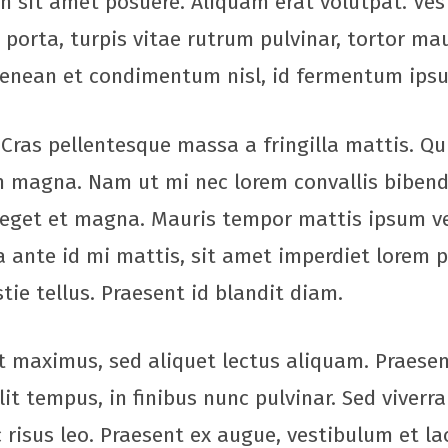
sit amet posuere. Aliquam erat volutpat. Vest
m porta, turpis vitae rutrum pulvinar, tortor m
 Aenean et condimentum nisl, id fermentum ips
 Cras pellentesque massa a fringilla mattis. Qu
 magna. Nam ut mi nec lorem convallis bibend
r eget et magna. Mauris tempor mattis ipsum ve
a ante id mi mattis, sit amet imperdiet lorem 
tie tellus. Praesent id blandit diam.
 maximus, sed aliquet lectus aliquam. Praesent 
it tempus, in finibus nunc pulvinar. Sed viverra 
 risus leo. Praesent ex augue, vestibulum et lao